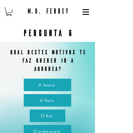
M.G. Ferrey
Pergunta 6
Qual destes motivos te
faz querer ir a
aquorea?
A fauna
A flora
O Kai
O artesanato