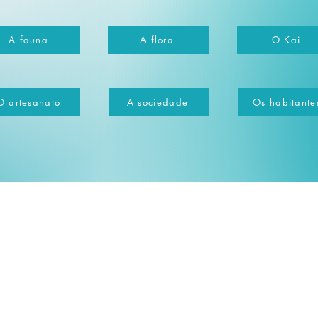
A fauna
A flora
O Kai
O artesanato
A sociedade
Os habitante
ight 2021 MG Ferrey | All Rights Reserved