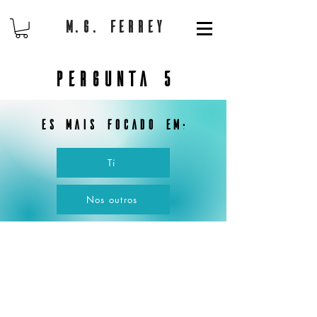
M.G. Ferrey
Pergunta 5
És mais focado em:
Ti
Nos outros
Copyright 2021 MG Ferrey | All Rights Reserved