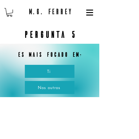
M.G. Ferrey
Pergunta 5
És mais focado em:
Ti
Nos outros
Copyright 2021 MG Ferrey | All Rights Reserved